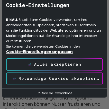
Cookie-Einstellungen
Bereinigen und transformieren Sie Daten,
bevor Sie sie in Power BI importieren.
BI4ALL
BI4ALL kann Cookies verwenden, um Ihre
Verwenden Sie aggregierte Tabellen und
Anmeldedaten zu speichern, Statistiken zu sammeln,
Filter, um die Datenmenge zu verringern.
um die Funktionalität der Website zu optimieren und um
Marketingaktionen auf der Grundlage Ihrer Interessen
durchzuführen.
Sie können die verwendeten Cookies in den
Verbessern Sie die Leistung Ihres
Cookie-Einstellungen anpassen
.
Berichts
Alles akzeptieren
Je mehr Ihr Unternehmen Power BI einsetzt,
Notwendige Cookies akzeptieren
desto wichtiger wird es, dass Ihre Berichte
und Dashboards effizient funktionieren.
Langsame Ladezeiten, Verzögerungen bei
Política de Privacidade
Berichtsaktualisierungen und langsame
Interaktionen können Nutzer frustrieren und