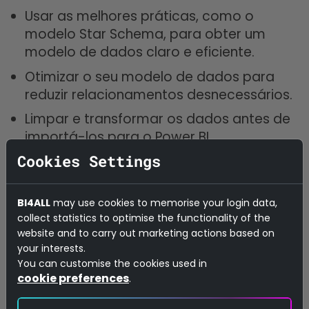
Usar as melhores práticas, como o
modelo Star Schema, para obter um
modelo de dados claro e eficiente.
Otimizar o seu modelo de dados para
reduzir relacionamentos desnecessários.
Limpar e transformar os dados antes de
importá-los para o Power BI.
Cookies Settings
Utilizar tabelas agregadas e filtros para
reduzir o volume de dados.
BI4ALL
may use cookies to memorise your login data,
collect statistics to optimise the functionality of the
website and to carry out marketing actions based on
Melhore o desempenho do seu
your interests.
relatório
You can customise the cookies used in
cookie preferences
.
À medida que a sua empresa aumenta o