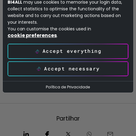
BI4ALL
may use cookies to memorise your login data,
desafios globais e aos problemas atuais do
collect statistics to optimise the functionality of the
Planeta.
website and to carry out marketing actions based on
your interests.
“
Esperamos que muitas outras
You can customise the cookies used in
organizações possam associar-se a este
cookie preferences
.
grande movimento em prol da ação efetiva
dos vastos e pertinentes propósitos das
Accept everything
Nações Unidas”,
conclui Mário Parra da
Silva.
Accept necessary
Política de Privacidade
Partilhar