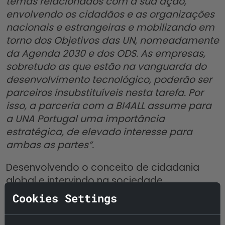
temas relacionados com a sua ação,
envolvendo os cidadãos e as organizações
nacionais e estrangeiras e mobilizando em
torno dos Objetivos das UN, nomeadamente
da Agenda 2030 e dos ODS. As empresas,
sobretudo as que estão na vanguarda do
desenvolvimento tecnológico, poderão ser
parceiros insubstituíveis nesta tarefa. Por
isso, a parceria com a BI4ALL assume para
a UNA Portugal uma importância
estratégica, de elevado interesse para
ambas as partes”.
Desenvolvendo o conceito de cidadania
global e intervindo na sociedade
portuguesa e não só, a UNA Portugal
Cookies Settings
pretende capacitar as Pessoas e as
Organizações para responderem aos