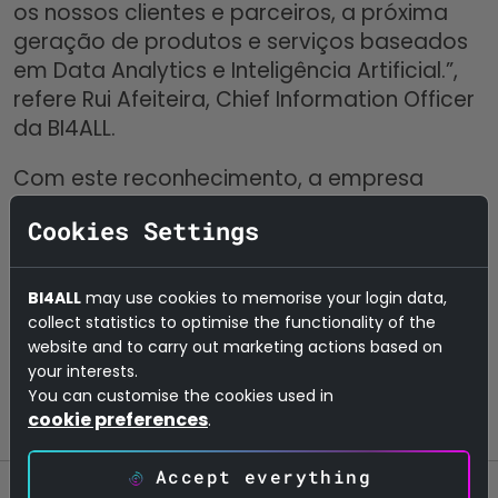
os nossos clientes e parceiros, a próxima
geração de produtos e serviços baseados
em Data Analytics e Inteligência Artificial.”,
refere Rui Afeiteira, Chief Information Officer
da BI4ALL.
Com este reconhecimento, a empresa
reforça a sua posição como referência
Cookies Settings
nacional e internacional em Data Analytics,
Inteligência Artificial e Transformação
Digital, comprometida em transformar
BI4ALL
may use cookies to memorise your login data,
dados em valor e inovação em resultados.
collect statistics to optimise the functionality of the
website and to carry out marketing actions based on
your interests.
You can customise the cookies used in
cookie preferences
.
Accept everything