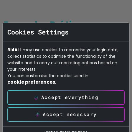
Exemplos Práticos
Cookies Settings
Um grande retalhista europeu utilizou IA
para prever picos de procura durante
BI4ALL
may use cookies to memorise your login data,
collect statistics to optimise the functionality of the
épocas festivas, ajustando
website and to carry out marketing actions based on
automaticamente o stock e melhorando a
your interests.
experiência do cliente. Ou um banco
You can customise the cookies used in
nacional implementou sistemas de Machine
cookie preferences
.
Learning para analisar transações suspeitas,
reduzindo casos de fraude e aumentando a
Accept everything
confiança dos clientes nos serviços digitais.
Estes são apenas dois bons exemplos de
Accept necessary
como as soluções tecnológicas contribuem
positivamente em diferentes setores.