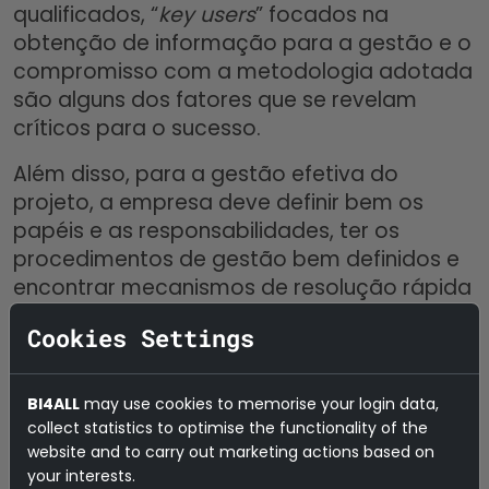
qualificados, “
key users
” focados na
obtenção de informação para a gestão e o
compromisso com a metodologia adotada
são alguns dos fatores que se revelam
críticos para o sucesso.
Além disso, para a gestão efetiva do
projeto, a empresa deve definir bem os
papéis e as responsabilidades, ter os
procedimentos de gestão bem definidos e
encontrar mecanismos de resolução rápida
de problemas, bem como definir os
Cookies Settings
requisitos técnicos e ter uma equipa com
competências permite não só a
identificação de novas necessidades, como
BI4ALL
may use cookies to memorise your login data,
a evolução e manutenção da solução.
collect statistics to optimise the functionality of the
website and to carry out marketing actions based on
your interests.