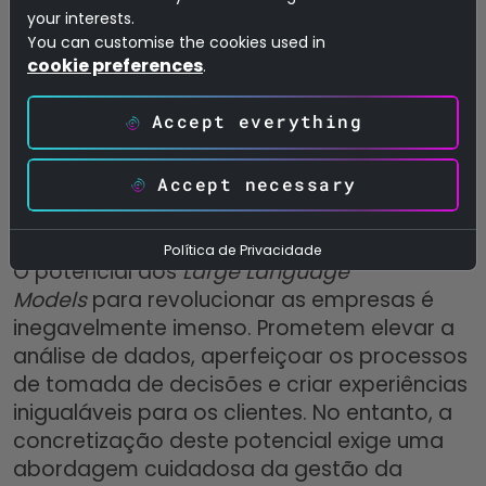
your interests.
formatos de dados e a harmonização entre
You can customise the cookies used in
diferentes sistemas são essenciais para
cookie preferences
.
uma integração perfeita dos dados. As
técnicas de transformação e os protocolos
Accept everything
de intercâmbio, como as API, são
fundamentais para garantir que os LLM
Accept necessary
possam comunicar eficazmente através de
diversas plataformas e aplicações.
Política de Privacidade
O potencial dos
Large Language
Models
para revolucionar as empresas é
inegavelmente imenso. Prometem elevar a
análise de dados, aperfeiçoar os processos
de tomada de decisões e criar experiências
inigualáveis para os clientes. No entanto, a
concretização deste potencial exige uma
abordagem cuidadosa da gestão da