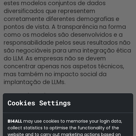
estes modelos conjuntos de dados
diversificados que representem
corretamente diferentes demografias e
pontos de vista. A transparência na forma
como os modelos são desenvolvidos e a
responsabilidade pelos seus resultados não
são negociáveis para uma integração ética
do LLM. As empresas não se devem
concentrar apenas nos aspetos técnicos,
mas também no impacto social da
implantação de LLMs.
O desafio da integração e
Cookies Settings
interoperabilidade de dados:
Um desafio
técnico significativo para os LLM nas
empresas é a integração e a
BI4ALL
may use cookies to memorise your login data,
interoperabilidade com os ecossistemas de
collect statistics to optimise the functionality of the
dados existentes. A normalização dos
website and to carry out marketing actions based on